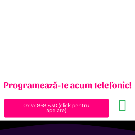
Programează-te acum telefonic!
0737 868 830 (click pentru
apelare)